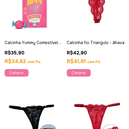
Calcinha Yummy Comestível
Calcinha fio Triangulo - Ahava
Sabor Chicetes- Sexy
R$35,90
R$42,90
Fantasy
R$34,82
R$41,61
com
Pix
com
Pix
Comprar