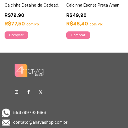
Calcinha Detalhe de Cadeado
Calcinha Escrita Preta Amante
Preta tam g - Garota Veneno
- Ahava
R$79,90
R$49,90
R$77,50
R$48,40
com
Pix
com
Pix
5547997921686
contato@ahavashop.com.br