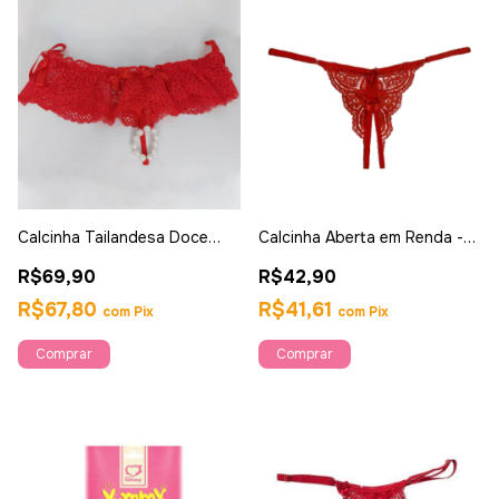
Calcinha Tailandesa Doce
Calcinha Aberta em Renda -
Luxuria
Ahava
R$69,90
R$42,90
R$67,80
R$41,61
com
Pix
com
Pix
Comprar
Comprar