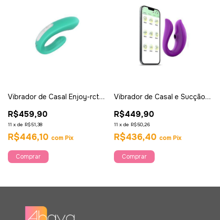
Vibrador de Casal Enjoy-rct
Vibrador de Casal e Sucção
com Controle -s Hande
Controlado por app
R$459,90
R$449,90
Recarregável - Ahava
11
x
de
R$51,38
11
x
de
R$50,26
R$446,10
R$436,40
com
Pix
com
Pix
Comprar