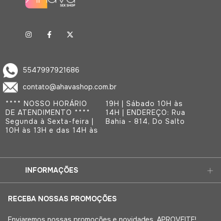
5547997921686
contato@ahavashop.com.br
**** NOSSO HORÁRIO
19H | Sábado 10H às
DE ATENDIMENTO ****
14H | ENDEREÇO: Rua
Segunda à Sexta-feira |
Bahia - 814, Do Salto
10H às 13H e das 14H às
INFORMAÇÕES
RECEBA NOSSAS PROMOÇÕES
Enviaremos nossas promoções e novidades. APROVEITE!