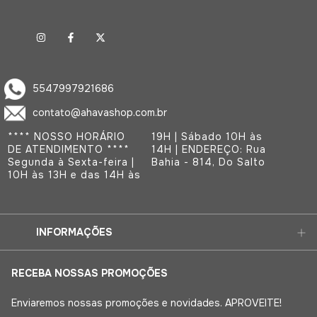
5547997921686
contato@ahavashop.com.br
**** NOSSO HORÁRIO
19H | Sábado 10H às
DE ATENDIMENTO ****
14H | ENDEREÇO: Rua
Segunda à Sexta-feira |
Bahia - 814, Do Salto
10H às 13H e das 14H às
INFORMAÇÕES
RECEBA NOSSAS PROMOÇÕES
Enviaremos nossas promoções e novidades. APROVEITE!