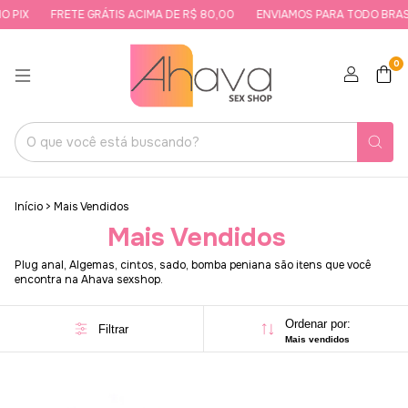
 PIX
FRETE GRÁTIS ACIMA DE R$ 80,00
ENVIAMOS PARA TODO BRASI
0
Início
>
Mais Vendidos
Mais Vendidos
Plug anal, Algemas, cintos, sado, bomba peniana são itens que você
encontra na Ahava sexshop.
Ordenar por:
Filtrar
Mais vendidos