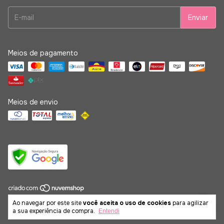
Meios de pagamento
Meios de envio
Copyright DG Acessórios - 29718743000183 - 2026. Todos os direitos
Ao navegar por este site
você aceita o uso de cookies
para agilizar
reservados.
a sua experiência de compra.
Entendi