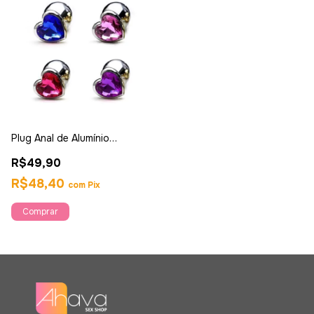
Plug Anal de Alumínio
Coração Tamanho Pequeno -
R$49,90
Ahava
R$48,40
com
Pix
Comprar