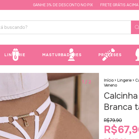
GANHE 3% DE DESCONTO NO PIX
FRETE GRÁTIS ACIMA DE R
LINGERIE
MASTURBADORES
PRÓTESES
Início
>
Lingerie
>
C
1
/
2
Veneno
Calcinha
Branca t
R$79,90
R$67,9