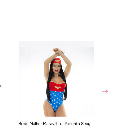
Body Mulher Maravilha - Pimenta Sexy
Meia 7/8 Arras