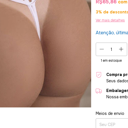
R$65,86
com
3% de descont
Ver mais detalhes
Atenção, últim
1
em estoque
Compra pr
Seus dados
Embalagem
Nossa emba
Entregas para o CE
Meios de envio