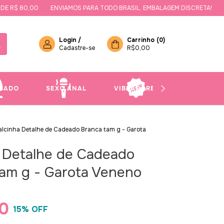
$ 80,00
ENVIAMOS PARA TODO BRASIL. EMBALAGEM DISCRETA!
GANH
Login
/
Carrinho
(
0
)
Cadastre-se
R$0,00
SADO
SEXO ANAL
VIBRADORES
NOVIDAD
alcinha Detalhe de Cadeado Branca tam g - Garota
 Detalhe de Cadeado
am g - Garota Veneno
0
15
% OFF