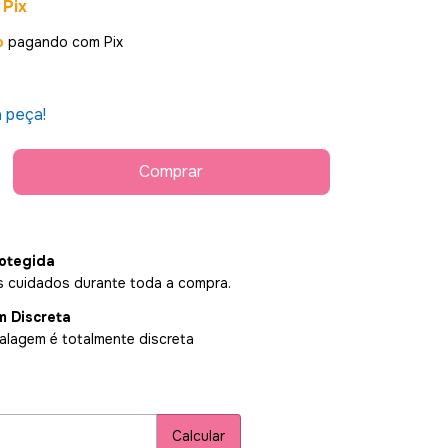
Pix
o
pagando com Pix
a peça!
otegida
 cuidados durante toda a compra.
 Discreta
lagem é totalmente discreta
P:
Alterar CEP
Calcular