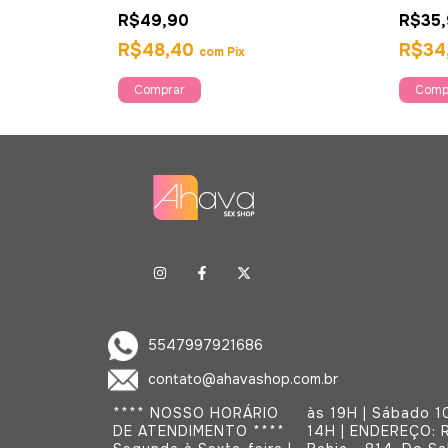
Chicet
R$49,90
R$35
R$48,40
R$34
com
Pix
5547997921686
contato@ahavashop.com.br
**** NOSSO HORÁRIO
às 19H | Sábado 10H às
DE ATENDIMENTO ****
14H | ENDEREÇO: Rua