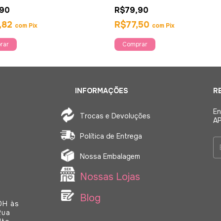
es- Sexy Fantasy
,90
R$79,90
,82
R$77,50
com
Pix
com
Pix
Comprar
INFORMAÇÕES
R
En
Trocas e Devoluções
AP
Política de Entrega
Nossa Embalagem
Nossas Lojas
Blog