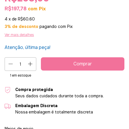
R$197,78
com
Pix
4
x de
R$60,60
3% de desconto
pagando com Pix
Ver mais detalhes
Atenção, última peça!
1
em estoque
Compra protegida
Seus dados cuidados durante toda a compra.
Embalagem Discreta
Nossa embalagem é totalmente discreta
Entregas para o CEP:
Alterar CEP
Meios de envio