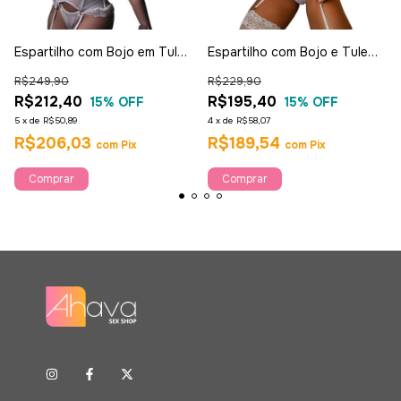
Espartilho com Bojo em Tule
Espartilho com Bojo e Tule
e Renda Branco - Garota
Branco - Garota Veneno
R$249,90
R$229,90
Veneno
R$212,40
R$195,40
15
% OFF
15
% OFF
5
x
de
R$50,89
4
x
de
R$58,07
R$206,03
R$189,54
com
Pix
com
Pix
Comprar
Comprar