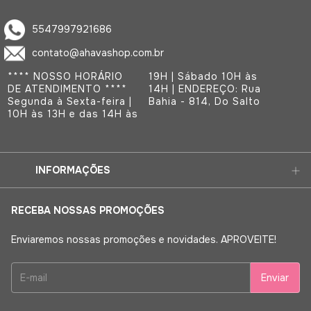
5547997921686
contato@ahavashop.com.br
**** NOSSO HORÁRIO
19H | Sábado 10H às
DE ATENDIMENTO ****
14H | ENDEREÇO: Rua
Segunda à Sexta-feira |
Bahia - 814, Do Salto
10H às 13H e das 14H às
INFORMAÇÕES
RECEBA NOSSAS PROMOÇÕES
Enviaremos nossas promoções e novidades. APROVEITE!