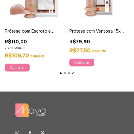
Prótese com Escroto e
Prótese com Ventosa 15x
Ventosa 20x4,7cm - Sexy
4cm - Sexy Fantasy
R$110,00
R$79,90
Fantasy
2
x
de
R$64,16
R$77,50
com
Pix
R$106,70
com
Pix