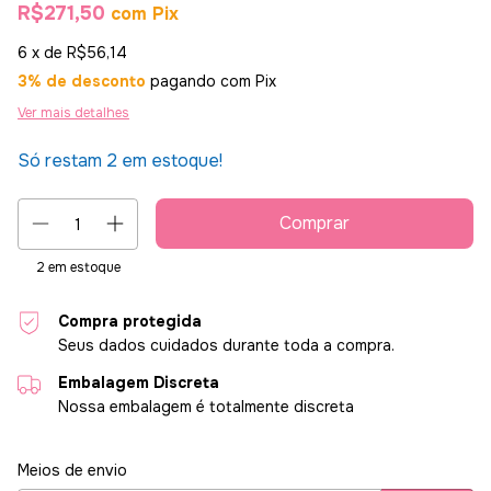
R$271,50
com
Pix
6
x de
R$56,14
3% de desconto
pagando com Pix
Ver mais detalhes
Só restam
2
em estoque!
2
em estoque
Compra protegida
Seus dados cuidados durante toda a compra.
Embalagem Discreta
Nossa embalagem é totalmente discreta
Entregas para o CEP:
Alterar CEP
Meios de envio