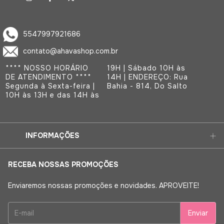
5547997921686
contato@ahavashop.com.br
**** NOSSO HORÁRIO
19H | Sábado 10H às
DE ATENDIMENTO ****
14H | ENDEREÇO: Rua
Segunda à Sexta-feira |
Bahia - 814, Do Salto
10H às 13H e das 14H às
INFORMAÇÕES
RECEBA NOSSAS PROMOÇÕES
Enviaremos nossas promoções e novidades. APROVEITE!