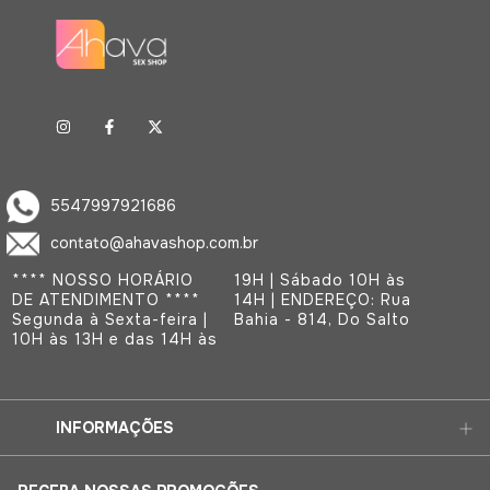
5547997921686
contato@ahavashop.com.br
**** NOSSO HORÁRIO
19H | Sábado 10H às
DE ATENDIMENTO ****
14H | ENDEREÇO: Rua
Segunda à Sexta-feira |
Bahia - 814, Do Salto
10H às 13H e das 14H às
INFORMAÇÕES