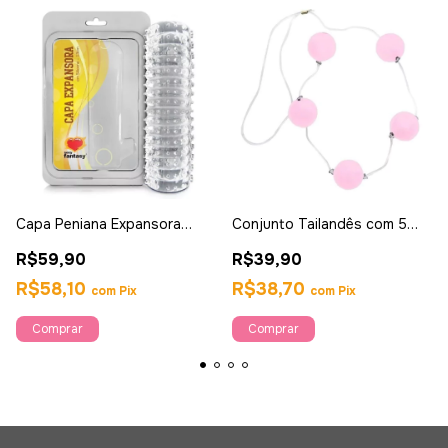
Capa Peniana Expansora
Conjunto Tailandês com 5
Vazada - Sexy Fantasy
Bolas 2,5cm - Sexy Fantasy
R$59,90
R$39,90
R$58,10
R$38,70
com
Pix
com
Pix