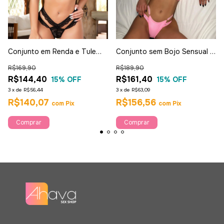
Conjunto em Renda e Tule
Conjunto sem Bojo Sensual -
Preto - Garota Veneno
Garota Veneno
R$169,90
R$189,90
R$144,40
R$161,40
15
% OFF
15
% OFF
3
x
de
R$56,44
3
x
de
R$63,09
R$140,07
R$156,56
com
Pix
com
Pix
Comprar
Comprar