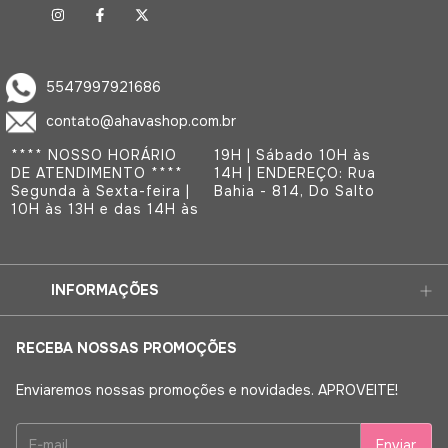
5547997921686
contato@ahavashop.com.br
**** NOSSO HORÁRIO
19H | Sábado 10H às
DE ATENDIMENTO ****
14H | ENDEREÇO: Rua
Segunda à Sexta-feira |
Bahia - 814, Do Salto
10H às 13H e das 14H às
INFORMAÇÕES
RECEBA NOSSAS PROMOÇÕES
Enviaremos nossas promoções e novidades. APROVEITE!