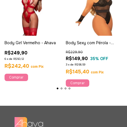
Body Girl Vermelho - Ahava
Body Sexy com Pérola -
Garota Veneno
R$249,90
R$229,90
R$149,90
35
% OFF
6
x
de
R$50,12
3
x
de
R$58,59
R$242,40
com
Pix
R$145,40
com
Pix
Comprar
Comprar