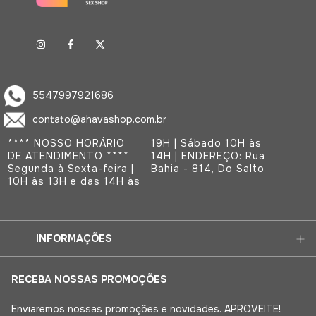
5547997921686
contato@ahavashop.com.br
**** NOSSO HORÁRIO
19H | Sábado 10H às
DE ATENDIMENTO ****
14H | ENDEREÇO: Rua
Segunda à Sexta-feira |
Bahia - 814, Do Salto
10H às 13H e das 14H às
INFORMAÇÕES
RECEBA NOSSAS PROMOÇÕES
Enviaremos nossas promoções e novidades. APROVEITE!