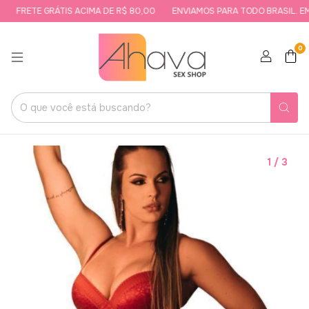
FRETE GRÁTIS ACIMA DE R$ 80,00
ENVIAMOS PARA TODO BRASIL. EMB
0
1
/
3