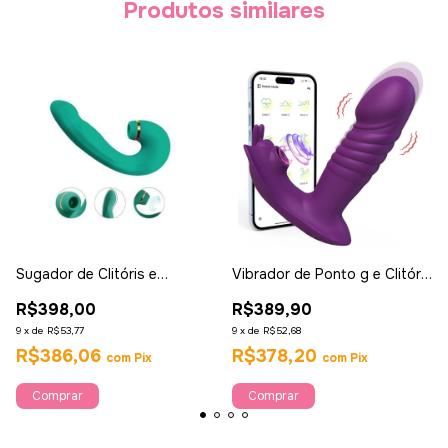
Produtos similares
Sugador de Clitóris e
Vibrador de Ponto g e Clitóris
Vibrador Ponto g Tapping-
com Pulsação - Joyce - app -
R$398,00
R$389,90
Ahava
Ahava
9
x
de
R$53,77
9
x
de
R$52,68
R$386,06
R$378,20
com
Pix
com
Pix
Comprar