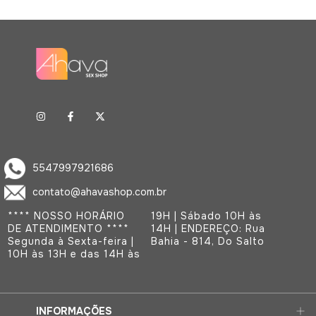
5547997921686
contato@ahavashop.com.br
**** NOSSO HORÁRIO
19H | Sábado 10H às
DE ATENDIMENTO ****
14H | ENDEREÇO: Rua
Segunda à Sexta-feira |
Bahia - 814, Do Salto
10H às 13H e das 14H às
INFORMAÇÕES