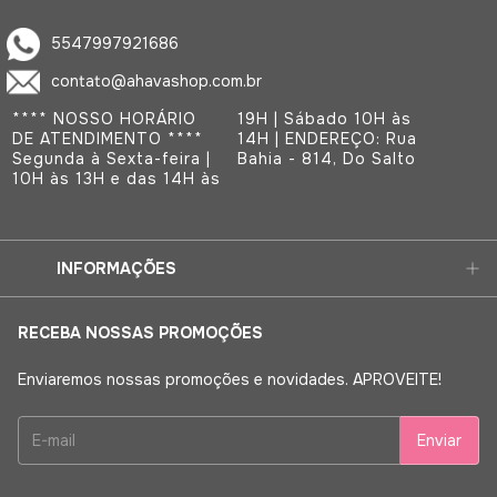
5547997921686
contato@ahavashop.com.br
**** NOSSO HORÁRIO
19H | Sábado 10H às
DE ATENDIMENTO ****
14H | ENDEREÇO: Rua
Segunda à Sexta-feira |
Bahia - 814, Do Salto
10H às 13H e das 14H às
INFORMAÇÕES
RECEBA NOSSAS PROMOÇÕES
Enviaremos nossas promoções e novidades. APROVEITE!