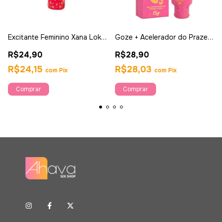
Excitante Feminino Xana Loka
Goze + Acelerador do Prazer
15g - hot Flowers
4 em 1 - 15g - Sexy Fantasy
R$24,90
R$28,90
R$24,15
R$28,03
com
Pix
com
Pix