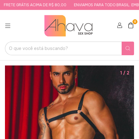
FRETE GRÁTIS ACIMA DE R$ 80,00
ENVIAMOS PARA TODO BRASIL. EMBAL
0
1
/
2