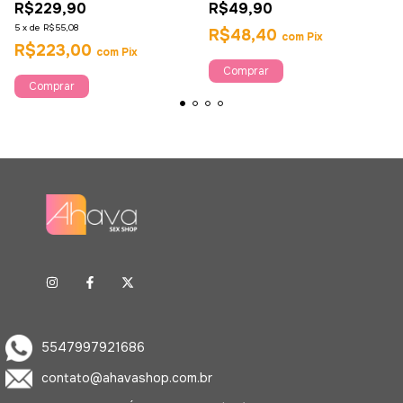
R$229,90
R$49,90
Veneno
5
x
de
R$55,08
R$48,40
com
Pix
R$223,00
com
Pix
5547997921686
contato@ahavashop.com.br