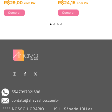
R$29,00
R$24,15
com
Pix
com
Pix
5547997921686
contato@ahavashop.com.br
**** NOSSO HORÁRIO
19H | Sábado 10H às