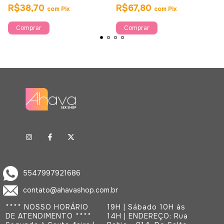
R$38,70
R$67,80
com
Pix
com
Pix
5547997921686
contato@ahavashop.com.br
**** NOSSO HORÁRIO
19H | Sábado 10H às
DE ATENDIMENTO ****
14H | ENDEREÇO: Rua