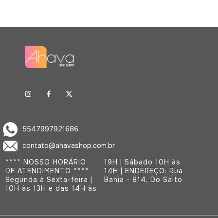
5547997921686
contato@ahavashop.com.br
**** NOSSO HORÁRIO
19H | Sábado 10H às
DE ATENDIMENTO ****
14H | ENDEREÇO: Rua
Segunda à Sexta-feira |
Bahia - 814, Do Salto
10H às 13H e das 14H às