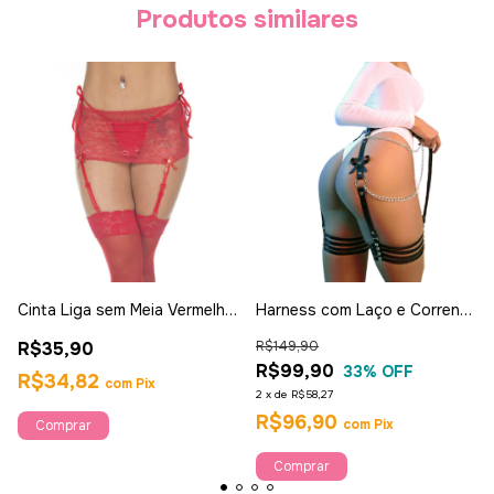
Produtos similares
Cinta Liga sem Meia Vermelha
Harness com Laço e Corrente
- Pimenta Sexy
- Bedhot
R$35,90
R$149,90
R$99,90
33
% OFF
R$34,82
com
Pix
2
x
de
R$58,27
R$96,90
com
Pix