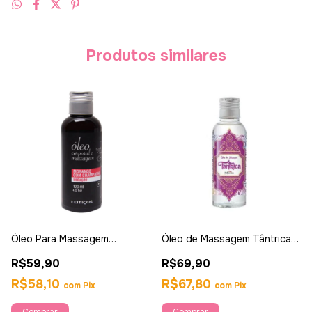
Produtos similares
Óleo Para Massagem
Óleo de Massagem Tântrica
Morango com Champanhe
120ml - Hotflowers
R$59,90
R$69,90
R$58,10
R$67,80
com
Pix
com
Pix