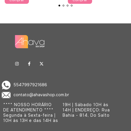
5547997921686
contato@ahavashop.com.br
**** NOSSO HORÁRIO
19H | Sábado 10H às
DE ATENDIMENTO ****
14H | ENDEREÇO: Rua
Segunda à Sexta-feira |
Bahia - 814, Do Salto
10H às 13H e das 14H às