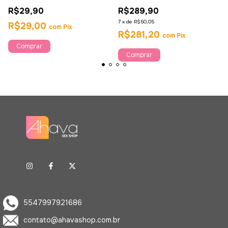
egg - Ahava
7 Unidades - Ahava
R$29,90
R$289,90
7
x
de
R$50,05
R$29,00
com
Pix
R$281,20
com
Pix
Comprar
5547997921686
contato@ahavashop.com.br