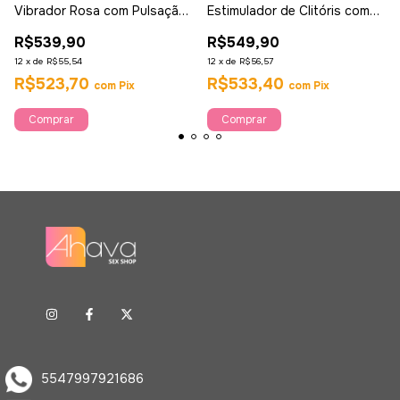
Vibrador Rosa com Pulsação
Estimulador de Clitóris com
e Bolinhas - Ahava
Pulsação Screaming - s
R$539,90
R$549,90
Hande
12
x
de
R$55,54
12
x
de
R$56,57
R$523,70
R$533,40
com
Pix
com
Pix
Comprar
5547997921686