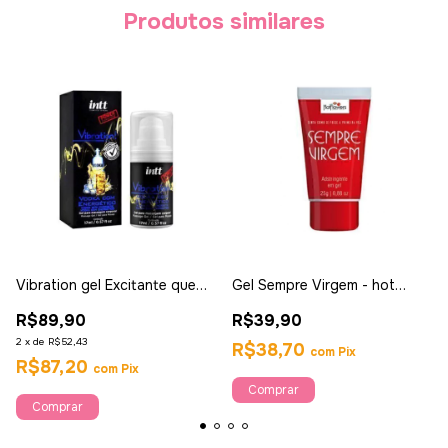
Produtos similares
Vibration gel Excitante que
Gel Sempre Virgem - hot
Vibra Sabor Vodka c/
Flowers
R$89,90
R$39,90
Energético - 17ml Intt
2
x
de
R$52,43
R$38,70
com
Pix
R$87,20
com
Pix