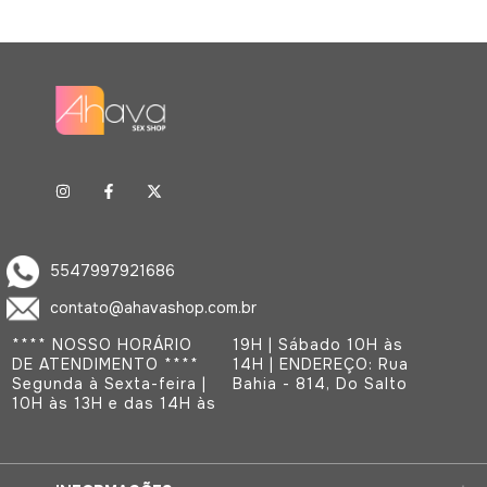
5547997921686
contato@ahavashop.com.br
**** NOSSO HORÁRIO
19H | Sábado 10H às
DE ATENDIMENTO ****
14H | ENDEREÇO: Rua
Segunda à Sexta-feira |
Bahia - 814, Do Salto
10H às 13H e das 14H às