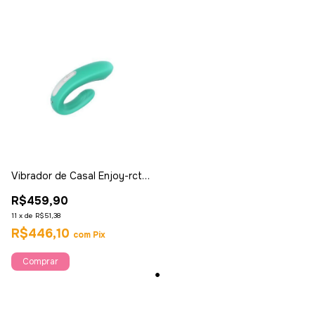
Vibrador de Casal Enjoy-rct
com Controle -s Hande
R$459,90
11
x
de
R$51,38
R$446,10
com
Pix
Comprar