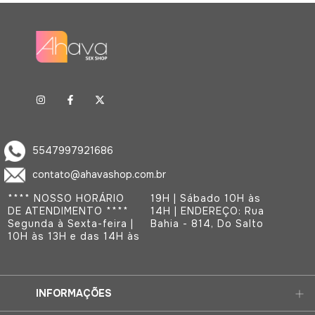
5547997921686
contato@ahavashop.com.br
**** NOSSO HORÁRIO
19H | Sábado 10H às
DE ATENDIMENTO ****
14H | ENDEREÇO: Rua
Segunda à Sexta-feira |
Bahia - 814, Do Salto
10H às 13H e das 14H às
INFORMAÇÕES