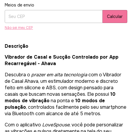
Entregas para o CEP:
Alterar CEP
Meios de envio
Calcular
Não sei meu CEP
Descrição
Vibrador de Casal e Sucção Controlado por App
Recarregável - Ahava
Descubra o
prazer em alta tecnologia
com o Vibrador
de Casal Ahava, um estimulador moderno e discreto
feito em silicone e ABS, com design pensado para
casais que buscam novas sensações. Ele possui
10
modos de vibração
na ponta e
10 modos de
pulsação
, controlados facilmente pelo seu smartphone
via Bluetooth com alcance de até 5 metros.
Com o aplicativo
LoveSpouse
, você pode personalizar
as vibrações e pulsos diretamente na tela do seu