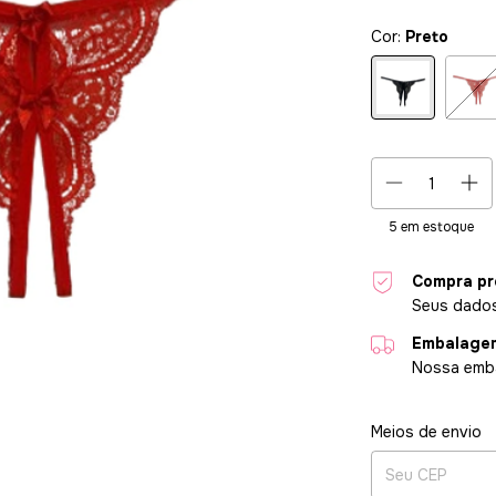
Cor:
Preto
5
em estoque
Compra pr
Seus dados
Embalagem
Nossa emba
Entregas para o CE
Meios de envio