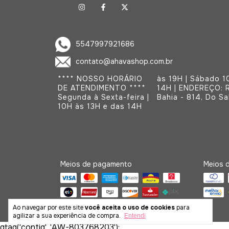
5547997921686
contato@ahavashop.com.br
**** NOSSO HORÁRIO
às 19H | Sábado 10H às
DE ATENDIMENTO ****
14H | ENDEREÇO: Rua
Segunda à Sexta-feira |
Bahia - 814, D
10H às 13H e das 14H
Meios de pagamento
Meios d
Ao navegar por este site
você aceita o uso de cookies
para
agilizar a sua experiência de compra.
Entendi
gtag('config', 'AW-803768203');