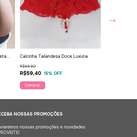
eta
Calcinha Tailandesa Doce Luxuria
Calcinha Placa 
R$69,90
R$59,90
R$59,40
R$50,90
15
% OFF
15
Comprar
Comprar
ECEBA NOSSAS PROMOÇÕES
viaremos nossas promoções e novidades.
ROVEITE!