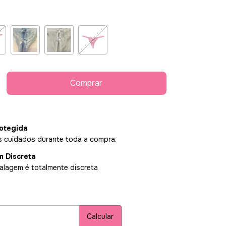
otegida
 cuidados durante toda a compra.
 Discreta
lagem é totalmente discreta
P:
Alterar CEP
Calcular