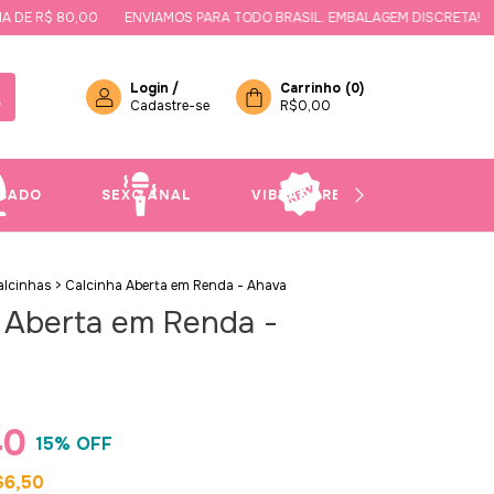
E R$ 80,00
ENVIAMOS PARA TODO BRASIL. EMBALAGEM DISCRETA!
GA
Login
/
Carrinho
(
0
)
Cadastre-se
R$0,00
SADO
SEXO ANAL
VIBRADORES
NOVIDAD
alcinhas
>
Calcinha Aberta em Renda - Ahava
 Aberta em Renda -
40
15
% OFF
$6,50