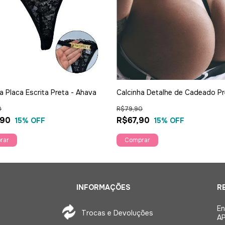
a Placa Escrita Preta - Ahava
Calcinha Detalhe de Cadeado Pr
tam g - Garota Veneno
0
R$79,90
,90
R$67,90
15
% OFF
15
% OFF
rar
INFORMAÇÕES
R
En
Trocas e Devoluções
AP