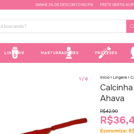
GANHE 3% DE DESCONTO NO PIX
FRETE GRÁTIS ACIMA D
LINGERIE
MASTURBADORES
PRÓTESES
Início
>
Lingerie
>
C
1
/
6
Calcinha
Ahava
R$42,90
R$36,
Economize:
R