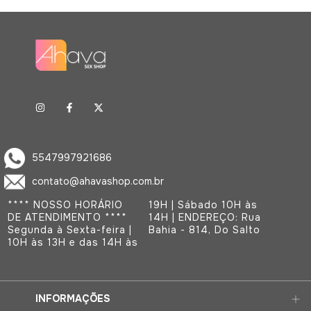
5547997921686
contato@ahavashop.com.br
**** NOSSO HORÁRIO
19H | Sábado 10H às
DE ATENDIMENTO ****
14H | ENDEREÇO: Rua
Segunda à Sexta-feira |
Bahia - 814, Do Salto
10H às 13H e das 14H às
INFORMAÇÕES