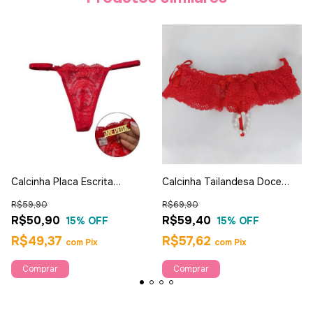
Calcinha Placa Escrita
Calcinha Tailandesa Doce
Vermelha - Ahava
Luxuria
R$59,90
R$69,90
R$50,90
R$59,40
15
% OFF
15
% OFF
R$49,37
R$57,62
com
Pix
com
Pix
Comprar
Comprar