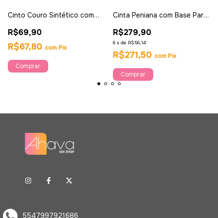
Cinto Couro Sintético com
Cinta Peniana com Base Para
Regulagem - Sexy Fantasy
Ventosa 20cm - Pretty Love
R$69,90
R$279,90
6
x
de
R$56,14
R$67,80
com
Pix
R$271,50
com
Pix
5547997921686