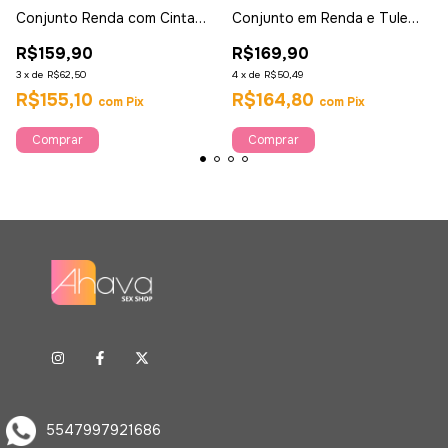
Conjunto Renda com Cinta
Conjunto em Renda e Tule
Liga - Ahava
Preto - Garota Veneno
R$159,90
R$169,90
3
x
de
R$62,50
4
x
de
R$50,49
R$155,10
R$164,80
com
Pix
com
Pix
Comprar
Comprar
5547997921686