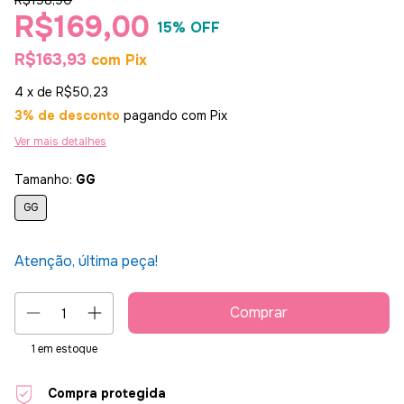
R$198,90
R$169,00
15
% OFF
R$163,93
com
Pix
4
x de
R$50,23
3% de desconto
pagando com Pix
Ver mais detalhes
Tamanho:
GG
GG
Atenção, última peça!
1
em estoque
Compra protegida