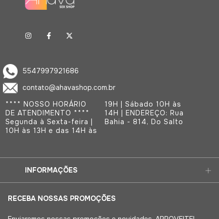
5547997921686
contato@ahavashop.com.br
**** NOSSO HORÁRIO
19H | Sábado 10H às
DE ATENDIMENTO ****
14H | ENDEREÇO: Rua
Segunda à Sexta-feira |
Bahia - 814, Do Salto
10H às 13H e das 14H às
INFORMAÇÕES
RECEBA NOSSAS PROMOÇÕES