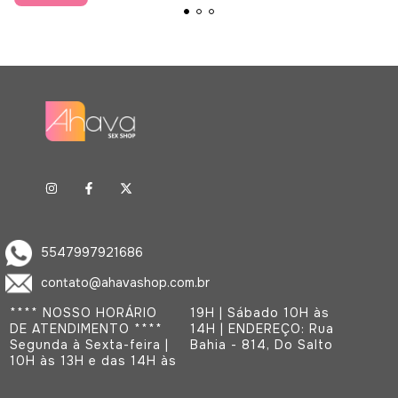
5547997921686
contato@ahavashop.com.br
**** NOSSO HORÁRIO
19H | Sábado 10H às
DE ATENDIMENTO ****
14H | ENDEREÇO: Rua
Segunda à Sexta-feira |
Bahia - 814, Do Salto
10H às 13H e das 14H às