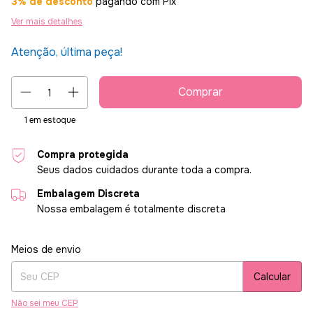
3% de desconto
pagando com Pix
Ver mais detalhes
Atenção, última peça!
1
em estoque
Compra protegida
Seus dados cuidados durante toda a compra.
Embalagem Discreta
Nossa embalagem é totalmente discreta
Entregas para o CEP:
Alterar CEP
Meios de envio
Calcular
Não sei meu CEP