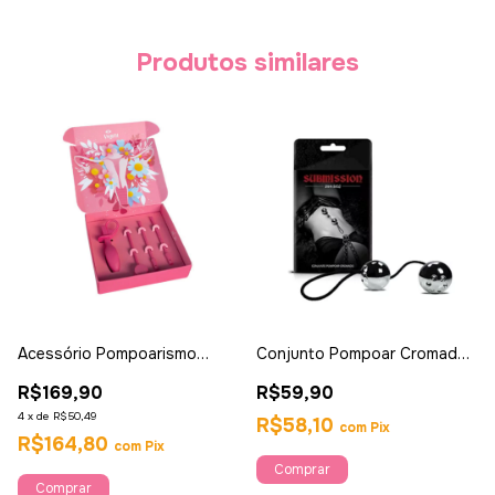
Produtos similares
Acessório Pompoarismo
Conjunto Pompoar Cromado
Vagifit - Intt
com 2 Bolas - Sexy Fantasy
R$169,90
R$59,90
4
x
de
R$50,49
R$58,10
com
Pix
R$164,80
com
Pix