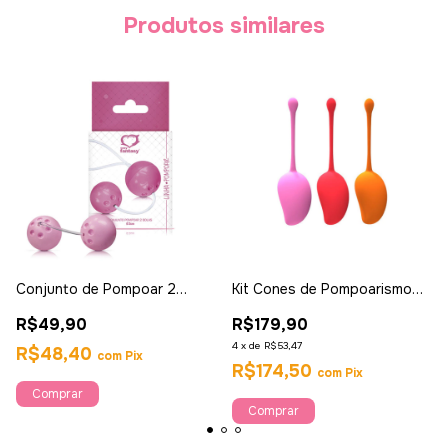
Produtos similares
Conjunto de Pompoar 2
Kit Cones de Pompoarismo
Bolas - Sexy Fantasy
Manga - Ahava
R$49,90
R$179,90
4
x
de
R$53,47
R$48,40
com
Pix
R$174,50
com
Pix
Comprar