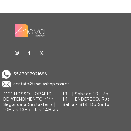
5547997921686
contato@ahavashop.com.br
**** NOSSO HORÁRIO
19H | Sábado 10H às
DE ATENDIMENTO ****
14H | ENDEREÇO: Rua
Segunda à Sexta-feira |
Bahia - 814, Do Salto
10H às 13H e das 14H às