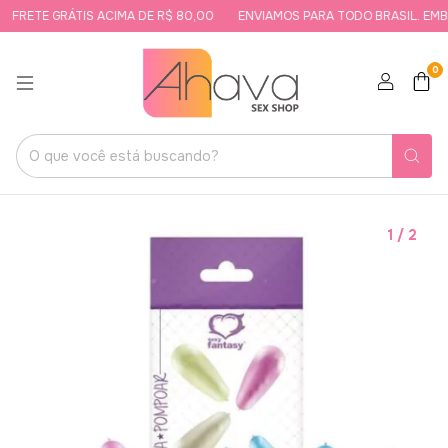
FRETE GRÁTIS ACIMA DE R$ 80,00
ENVIAMOS PARA TODO BRASIL. EMBA
0
1
/
2