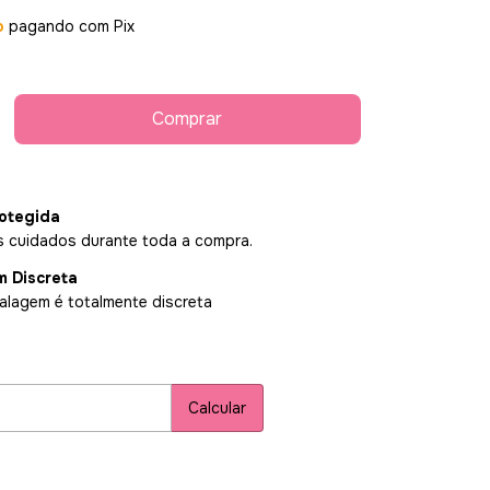
o
pagando com Pix
otegida
 cuidados durante toda a compra.
 Discreta
lagem é totalmente discreta
P:
Alterar CEP
Calcular