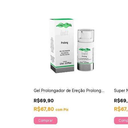
Gel Prolongador de Ereção Prolong
Super 
17ml - Intt
Masculi
R$69,90
R$69
R$67,80
R$67
com
Pix