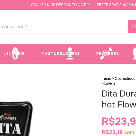
GANHE 3% DE DESCONTO NO PIX
FRETE GRÁTIS ACIMA DE R
LINGERIE
MASTURBADORES
PRÓTESES
Início
>
Cosméticos
Flowers
Dita Dur
hot Flo
R$23,
R$23,18
com