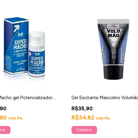
Macho gel Potencializador
Gel Excitante Masculino Volumão
no 17 ml - Intt
Flowers
,90
R$35,90
,80
R$34,82
com
Pix
com
Pix