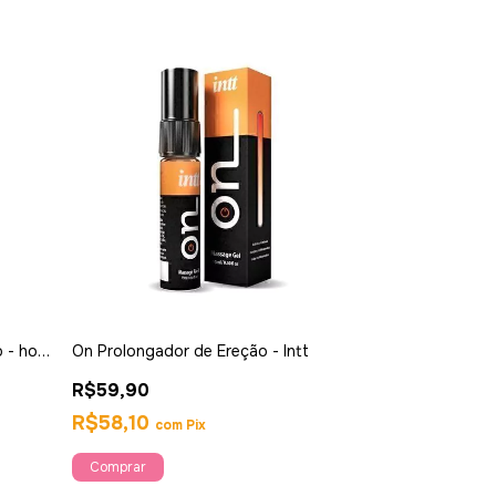
 - hot
On Prolongador de Ereção - Intt
R$59,90
R$58,10
com
Pix