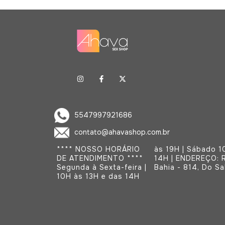
5547997921686
contato@ahavashop.com.br
**** NOSSO HORÁRIO
às 19H | Sábado 10H às
DE ATENDIMENTO ****
14H | ENDEREÇO: Rua
Segunda à Sexta-feira |
Bahia - 814, D
10H às 13H e das 14H