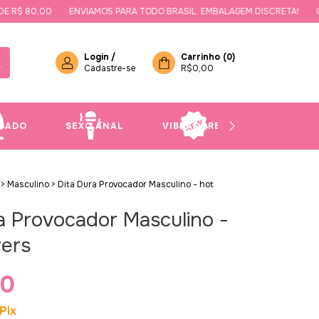
$ 80,00
ENVIAMOS PARA TODO BRASIL. EMBALAGEM DISCRETA!
GANH
Login
/
Carrinho
(
0
)
Cadastre-se
R$0,00
SADO
SEXO ANAL
VIBRADORES
NOVIDAD
>
Masculino
>
Dita Dura Provocador Masculino - hot
a Provocador Masculino -
wers
90
Pix