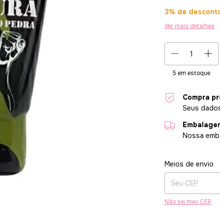
3% de descont
Ver mais detalhes
5
em estoque
Compra pr
Seus dados
Embalagem
Nossa emba
Entregas para o CE
Meios de envio
Não sei meu CEP