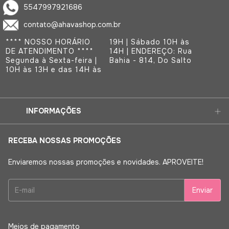
5547997921686
contato@ahavashop.com.br
**** NOSSO HORÁRIO
19H | Sábado 10H às
DE ATENDIMENTO ****
14H | ENDEREÇO: Rua
Segunda à Sexta-feira |
Bahia - 814, Do Salto
10H às 13H e das 14H às
INFORMAÇÕES
RECEBA NOSSAS PROMOÇÕES
Enviaremos nossas promoções e novidades. APROVEITE!
Meios de pagamento