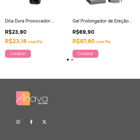
Dita Dura Provocador
Gel Prolongador de Ereção
Masculino - hot Flowers
Prolong 17ml - Intt
R$23,90
R$69,90
R$23,18
R$67,80
com
Pix
com
Pix