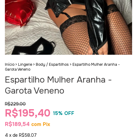
Início
>
Lingerie
>
Body / Espartilhos
>
Espartilho Mulher Aranha -
Garota Veneno
Espartilho Mulher Aranha -
Garota Veneno
R$229,00
R$195,40
15
% OFF
R$189,54
com
Pix
4
x de
R$58,07