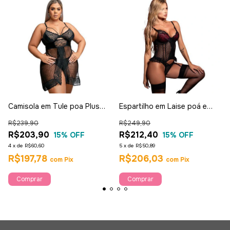
Camisola em Tule poa Plus
Espartilho em Laise poá e
Size tam 50 Preta - Garota
Renda - Garota Veneno
R$239,90
R$249,90
Venena
R$203,90
R$212,40
15
% OFF
15
% OFF
4
x
de
R$60,60
5
x
de
R$50,89
R$197,78
R$206,03
com
Pix
com
Pix
Comprar