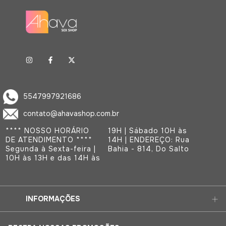
5547997921686
contato@ahavashop.com.br
**** NOSSO HORÁRIO
19H | Sábado 10H às
DE ATENDIMENTO ****
14H | ENDEREÇO: Rua
Segunda à Sexta-feira |
Bahia - 814, Do Salto
10H às 13H e das 14H às
INFORMAÇÕES