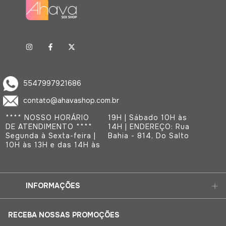
5547997921686
contato@ahavashop.com.br
**** NOSSO HORÁRIO
19H | Sábado 10H às
DE ATENDIMENTO ****
14H | ENDEREÇO: Rua
Segunda à Sexta-feira |
Bahia - 814, Do Salto
10H às 13H e das 14H às
INFORMAÇÕES
RECEBA NOSSAS PROMOÇÕES