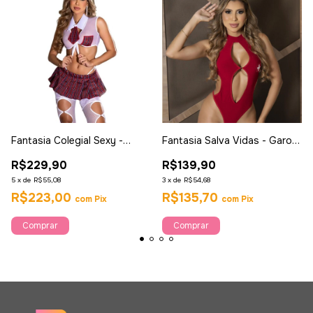
Fantasia Colegial Sexy -
Fantasia Salva Vidas - Garota
Garota Veneno
Veneno
R$229,90
R$139,90
5
x
de
R$55,08
3
x
de
R$54,68
R$223,00
R$135,70
com
Pix
com
Pix
Comprar
Comprar