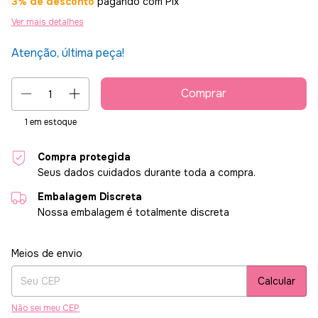
3% de desconto
pagando com Pix
Ver mais detalhes
Atenção, última peça!
1
em estoque
Compra protegida
Seus dados cuidados durante toda a compra.
Embalagem Discreta
Nossa embalagem é totalmente discreta
Entregas para o CEP:
Alterar CEP
Meios de envio
Calcular
Não sei meu CEP