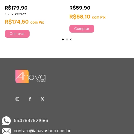
Manga - Ahava
com 2 Bolas - Sexy Fantasy
R$179,90
R$59,90
4
x
de
R$53,47
R$58,10
com
Pix
R$174,50
com
Pix
5547997921686
contato@ahavashop.com.br