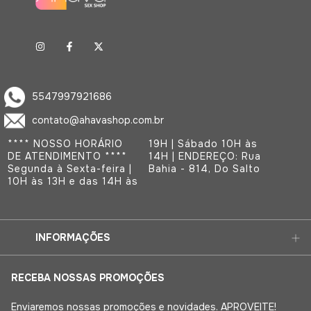
5547997921686
contato@ahavashop.com.br
**** NOSSO HORÁRIO
19H | Sábado 10H às
DE ATENDIMENTO ****
14H | ENDEREÇO: Rua
Segunda à Sexta-feira |
Bahia - 814, Do Salto
10H às 13H e das 14H às
INFORMAÇÕES
RECEBA NOSSAS PROMOÇÕES
Enviaremos nossas promoções e novidades. APROVEITE!