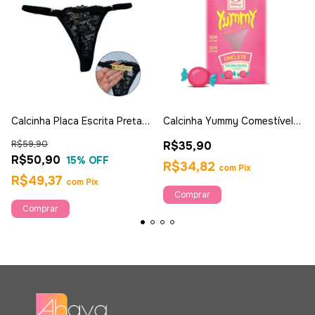
Calcinha Placa Escrita Preta -
Calcinha Yummy Comestível
Ahava
Sabor Chicetes- Sexy
R$59,90
R$35,90
Fantasy
R$50,90
15
% OFF
R$34,82
com
Pix
R$49,37
com
Pix
Comprar