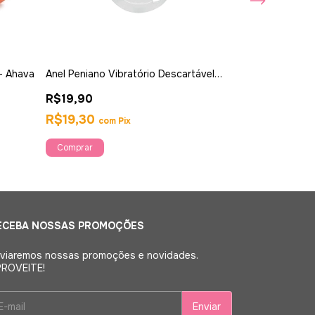
- Ahava
Anel Peniano Vibratório Descartável
Dilatadores de
Formato de Bichinhos - Ahava
Unidades - Ah
R$19,90
R$289,90
7
x
de
R$50,05
R$19,30
com
Pix
R$281,20
c
ECEBA NOSSAS PROMOÇÕES
viaremos nossas promoções e novidades.
ROVEITE!