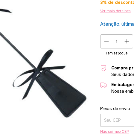
3% de descont
Ver mais detalhes
Atenção, últim
1
em estoque
Compra pr
Seus dados
Embalagem
Nossa emba
Entregas para o CE
Meios de envio
Não sei meu CEP