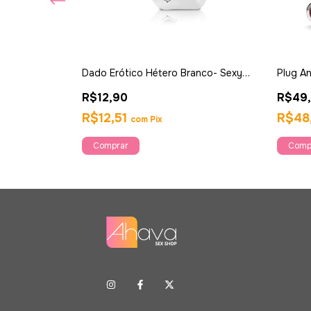
 Vazada - Sexy
Dado Erótico Hétero Branco- Sexy
Plug An
Fantasy
Tamanh
R$12,90
R$49
R$12,51
R$48
com
Pix
Comp