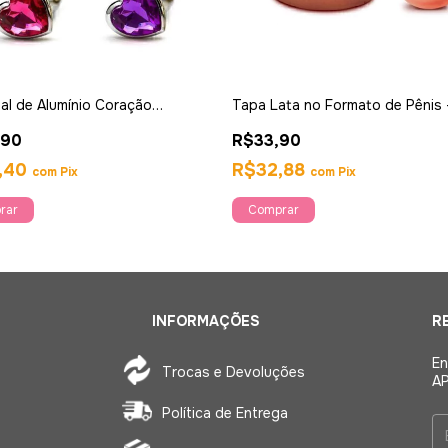
al de Alumínio Coração
Tapa Lata no Formato de Pênis 
o Pequeno - Ahava
,90
R$33,90
,40
R$32,88
com
Pix
com
Pix
rar
INFORMAÇÕES
R
En
Trocas e Devoluções
AP
Política de Entrega