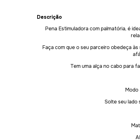
Descrição
Pena Estimuladora
com palmatória, é i
de
rel
Faça com que o seu parceiro obedeça às s
afá
Tem uma
alça no cabo para fac
Modo 
Solte seu lado
Mate
A