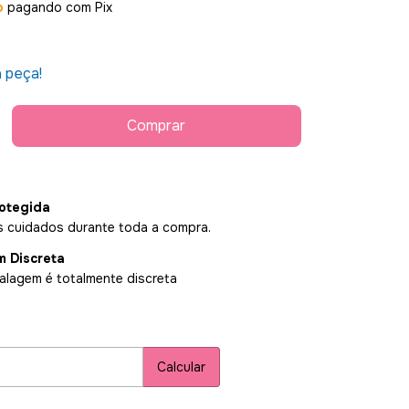
o
pagando com Pix
a peça!
otegida
 cuidados durante toda a compra.
 Discreta
lagem é totalmente discreta
P:
Alterar CEP
Calcular