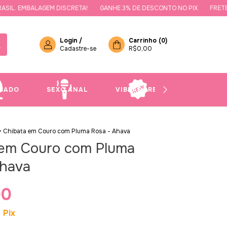
. EMBALAGEM DISCRETA!
GANHE 3% DE DESCONTO NO PIX
FRETE GRÁ
Login
/
Carrinho
(
0
)
Cadastre-se
R$0,00
SADO
SEXO ANAL
VIBRADORES
NOVIDAD
>
Chibata em Couro com Pluma Rosa - Ahava
 em Couro com Pluma
Ahava
90
m
Pix