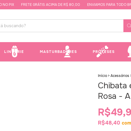
PIX
FRETE GRÁTIS ACIMA DE R$ 80,00
ENVIAMOS PARA TODO BRASIL
LINGERIE
MASTURBADORES
PRÓTESES
Início
>
Acessórios
Chibata
Rosa - 
R$49,
R$48,40
co