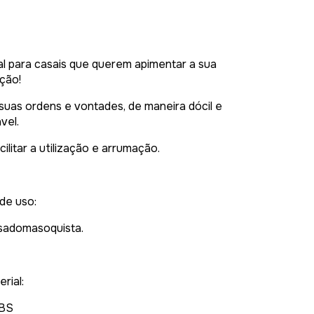
al para casais que querem apimentar a sua
ação!
uas ordens e vontades, de maneira dócil e
vel.
ilitar a utilização
e arrumação.
de uso:
 sadomasoquista.
rial:
BS